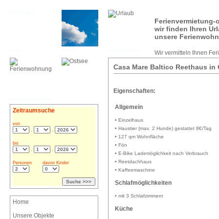
Boltenhagen
Ferienvermietung-o
wir finden Ihren U
unsere Ferienwohn
Urlaub
Ostsee
Ferienwohnung
Wir vermitteln Ihnen Fe
Casa Mare Baltico Reethaus i
Eigenschaften:
Urlaub an der Ostsee
Allgemein
Zeitraumsuche
• Einzelhaus
von
• Haustier (max. 2 Hunde) gestattet 8€/Tag
.
.
• 127 qm Wohnfläche
bis
• Fön
.
.
• E-Bike Lademöglichkeit nach Verbrauch
• Reetdachhaus
Personen
davon Kinder
• Kaffeemaschine
Schlafmöglichkeiten
• mit 3 Schlafzimmern
Home
Küche
Unsere Objekte