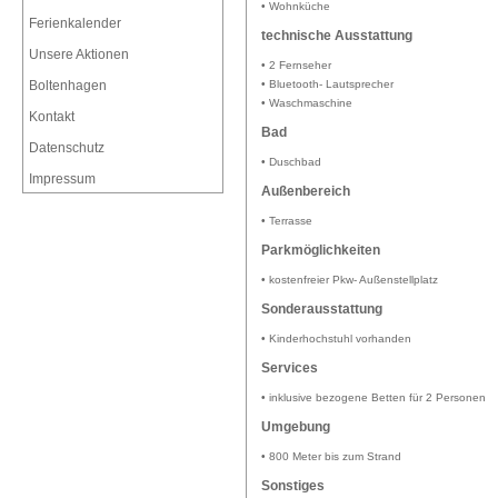
• Wohnküche
Ferienkalender
technische Ausstattung
Unsere Aktionen
• 2 Fernseher
Boltenhagen
• Bluetooth- Lautsprecher
• Waschmaschine
Kontakt
Bad
Datenschutz
• Duschbad
Impressum
Außenbereich
• Terrasse
Parkmöglichkeiten
• kostenfreier Pkw- Außenstellplatz
Sonderausstattung
• Kinderhochstuhl vorhanden
Services
• inklusive bezogene Betten für 2 Personen
Umgebung
• 800 Meter bis zum Strand
Sonstiges