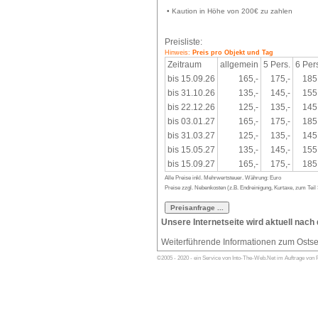
• Kaution in Höhe von 200€ zu zahlen
Preisliste:
Hinweis:
Preis pro Objekt und Tag
Zeitraum
allgemein
5 Pers.
6 Per
bis 15.09.26
165,-
175,-
185
bis 31.10.26
135,-
145,-
155
bis 22.12.26
125,-
135,-
145
bis 03.01.27
165,-
175,-
185
bis 31.03.27
125,-
135,-
145
bis 15.05.27
135,-
145,-
155
bis 15.09.27
165,-
175,-
185
Alle Preise inkl. Mehrwertsteuer. Währung: Euro
Preise zzgl. Nebenkosten (z.B. Endreinigung, Kurtaxe, zum Teil S
Unsere Internetseite wird aktuell nach
Weiterführende Informationen zum Osts
©2005 - 2020 - ein Service von Into-The-Web.Net im Auftrage von